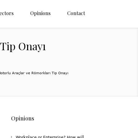
ectors
Opinions
Contact
 Tip Onayı
otorlu Araçlar ve Römorkları Tip Onayı
Opinions
Workplace or Enterprise? How will