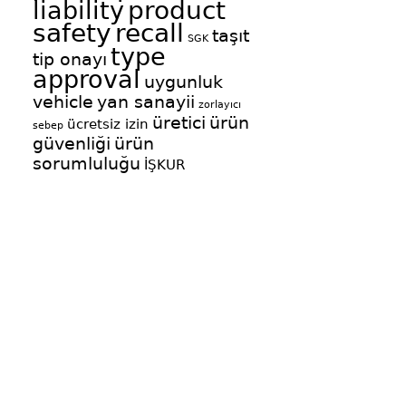
product
liability
safety
recall
taşıt
SGK
type
tip onayı
approval
uygunluk
vehicle
yan sanayii
zorlayıcı
üretici
ürün
ücretsiz izin
sebep
güvenliği
ürün
sorumluluğu
İŞKUR