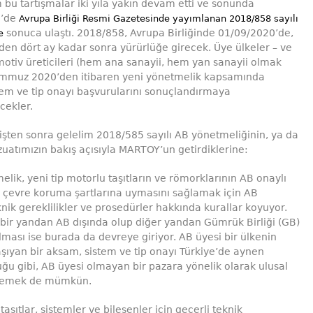
m bu tartışmalar iki yıla yakın devam etti ve sonunda
8’de
Avrupa Birliği Resmi Gazetesinde yayımlanan 2018/858 sayılı
sonuca ulaştı. 2018/858, Avrupa Birliğinde 01/09/2020’de,
e
en dört ay kadar sonra yürürlüğe girecek. Üye ülkeler – ve
motiv üreticileri (hem ana sanayii, hem yan sanayii olmak
emmuz 2020’den itibaren yeni yönetmelik kapsamında
em ve tip onayı başvurularını sonuçlandırmaya
cekler.
işten sonra gelelim 2018/585 sayılı AB yönetmeliğinin, ya da
uatımızın bakış açısıyla MARTOY’un getirdiklerine:
elik, yeni tip motorlu taşıtların ve römorklarının AB onaylı
e çevre koruma şartlarına uymasını sağlamak için AB
nik gereklilikler ve prosedürler hakkında kurallar koyuyor.
 bir yandan AB dışında olup diğer yandan Gümrük Birliği (GB)
lması ise burada da devreye giriyor. AB üyesi bir ülkenin
ıyan bir aksam, sistem ve tip onayı Türkiye’de aynen
uğu gibi, AB üyesi olmayan bir pazara yönelik olarak ulusal
rlemek de mümkün.
aşıtlar, sistemler ve bileşenler için geçerli teknik