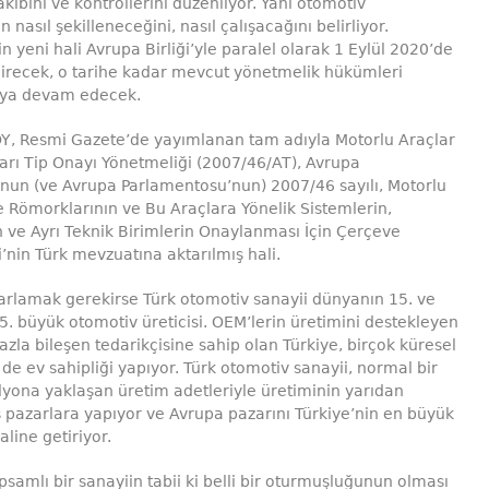
akibini ve kontrollerini düzenliyor. Yani otomotiv
n nasıl şekilleneceğini, nasıl çalışacağını belirliyor.
n yeni hali Avrupa Birliği’yle paralel olarak 1 Eylül 2020’de
girecek, o tarihe kadar mevcut yönetmelik hükümleri
ya devam edecek.
Y, Resmi Gazete’de yayımlanan tam adıyla Motorlu Araçlar
rı Tip Onayı Yönetmeliği (2007/46/AT), Avrupa
nun (ve Avrupa Parlamentosu’nun) 2007/46 sayılı, Motorlu
ve Römorklarının ve Bu Araçlara Yönelik Sistemlerin,
n ve Ayrı Teknik Birimlerin Onaylanması İçin Çerçeve
’nin Türk mevzuatına aktarılmış hali.
arlamak gerekirse Türk otomotiv sanayii dünyanın 15. ve
5. büyük otomotiv üreticisi. OEM’lerin üretimini destekleyen
azla bileşen tedarikçisine sahip olan Türkiye, birçok küresel
 de ev sahipliği yapıyor. Türk otomotiv sanayii, normal bir
ilyona yaklaşan üretim adetleriyle üretiminin yarıdan
ış pazarlara yapıyor ve Avrupa pazarını Türkiye’nin en büyük
aline getiriyor.
psamlı bir sanayiin tabii ki belli bir oturmuşluğunun olması