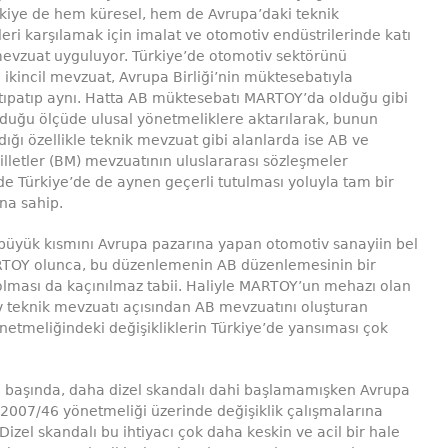
rkiye de hem küresel, hem de Avrupa’daki teknik
eri karşılamak için imalat ve otomotiv endüstrilerinde katı
mevzuat uyguluyor. Türkiye’de otomotiv sektörünü
ikincil mevzuat, Avrupa Birliği’nin müktesebatıyla
tıpatıp aynı. Hatta AB müktesebatı MARTOY’da olduğu gibi
uğu ölçüde ulusal yönetmeliklere aktarılarak, bunun
ğı özellikle teknik mevzuat gibi alanlarda ise AB ve
illetler (BM) mevzuatının uluslararası sözleşmeler
e Türkiye’de de aynen geçerli tutulması yoluyla tam bir
na sahip.
büyük kısmını Avrupa pazarına yapan otomotiv sanayiin bel
TOY olunca, bu düzenlemenin AB düzenlemesinin bir
lması da kaçınılmaz tabii. Haliyle MARTOY’un mehazı olan
 teknik mevzuatı açısından AB mevzuatını oluşturan
etmeliğindeki değişikliklerin Türkiye’de yansıması çok
n başında, daha dizel skandalı dahi başlamamışken Avrupa
2007/46 yönetmeliği üzerinde değişiklik çalışmalarına
 Dizel skandalı bu ihtiyacı çok daha keskin ve acil bir hale