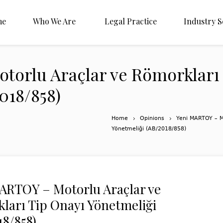
me
Who We Are
Legal Practice
Industry S
torlu Araçlar ve Römorkları
018/858)
Home
Opinions
Yeni MARTOY – M
Yönetmeliği (AB/2018/858)
ARTOY – Motorlu Araçlar ve
ları Tip Onayı Yönetmeliği
18/858)