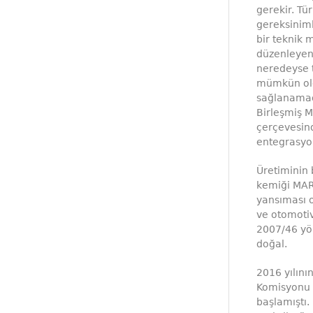
gerekir. Tü
gereksiniml
bir teknik 
düzenleyen 
neredeyse 
mümkün old
sağlanamadı
Birleşmiş M
çerçevesind
entegrasyo
Üretiminin 
kemiği MAR
yansıması o
ve otomotiv
2007/46 yön
doğal.
2016 yılını
Komisyonu 
başlamıştı.