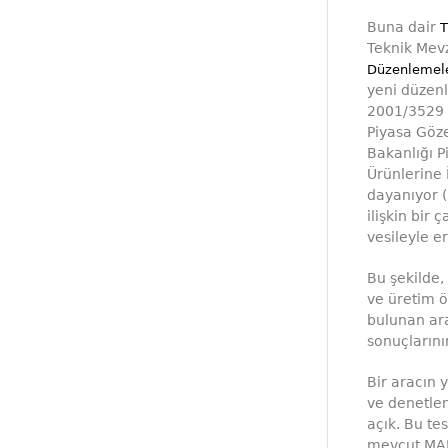
Buna dair
T
Teknik Mev
Düzenlemel
yeni düzen
2001/3529 s
Piyasa Göze
Bakanlığı P
Ürünlerine 
dayanıyor 
ilişkin bi
vesileyle e
Bu şekilde,
ve üretim ö
bulunan ara
sonuçların
Bir aracın 
ve denetle
açık. Bu tes
mevcut MAR