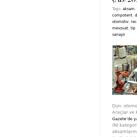
Tags:
aksam
,
compotent
,
d
otomotiv
,
rec
mevzuat
,
tip
sanayii
Dün, otomo
Araçlar ve 
Gazete’de y
(N) kategor
aksamlarını