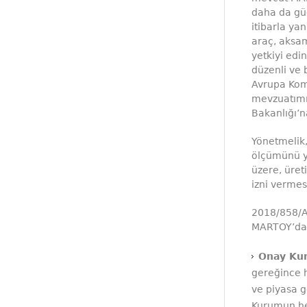
daha da güç
itibarla ya
araç, aksam
yetkiyi edi
düzenli ve 
Avrupa Komi
mevzuatımız
Bakanlığı’na
Yönetmelik,
ölçümünü ya
üzere, üret
izni vermesi
2018/858/A
MARTOY’da 
Onay Kur
gereğince h
ve piyasa g
Kurumun her