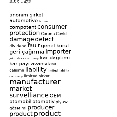
Blog Tags
anonim şirket
automotive
butlan
consumer
compotent
protection
Corona
Covid
damage
defect
fault
genel kurul
dividend
importer
geri çağırma
kar dağıtımı
joint stock company
kar payı avansı
kısa
liability
çalışma
limited liability
limited şirket
company
manufacturer
market
survelliance
OEM
otomobil
otomotiv
piyasa
producer
gözetimi
product
product