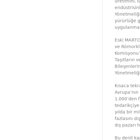
üretimini, t
endüstrisini
Yönetmeliği
yürürlüğe 
uygulanma
Eski MARTO
ve Römorkla
Komisyonu’
Taşıtların 
Bileşenleri
Yönetmeliği
Kısaca tekr
Avrupa’nın 
1.000’den f
tedarikçiye
yılda bir m
fazlasını d
dış pazarı h
Bu denli ka