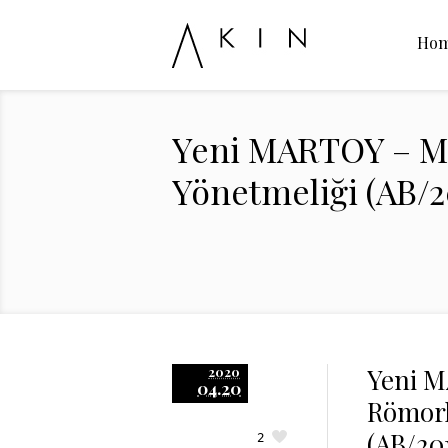
Ho
Yeni MARTOY – Mo
Yönetmeliği (AB/2
Yeni M
2020
04.20
Römork
(AB/20
2