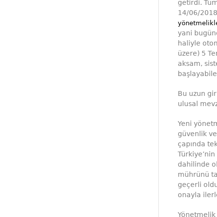
getirdi. Tü
14/06/201
yönetmelikl
yani bugünd
haliyle oto
üzere) 5 T
aksam, sist
başlayabile
Bu uzun gir
ulusal mevz
Yeni yönetm
güvenlik v
çapında tek
Türkiye’nin
dahilinde o
mührünü taş
geçerli old
onayla ile
Yönetmelik t