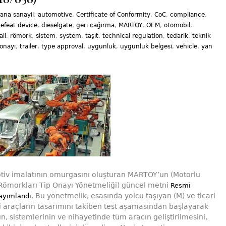
ana sanayii
,
automotive
,
Certificate of Conformity
,
CoC
,
compliance
,
efeat device
,
dieselgate
,
geri çağırma
,
MARTOY
,
OEM
,
otomobil
,
all
,
römork
,
sistem
,
system
,
taşıt
,
technical regulation
,
tedarik
,
teknik
 onayı
,
trailer
,
type approval
,
uygunluk
,
uygunluk belgesi
,
vehicle
,
yan
tiv imalatının omurgasını oluşturan MARTOY’un (Motorlu
Römorkları Tip Onayı Yönetmeliği) güncel metni
Resmi
. Bu yönetmelik, esasında yolcu taşıyan (M) ve ticari
ayımlandı
i araçların tasarımını takiben test aşamasından başlayarak
n, sistemlerinin ve nihayetinde tüm aracın geliştirilmesini,