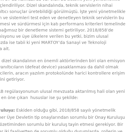
lendiriliyor. Dizel skandalında, teknik servislerin nihai
nıltıcı sonuçlar üretebildiği görülmüştü. İşte yeni yönetmelikle
 ve sistemleri test eden ve denetleyen teknik servislerin bu
nmesi ve sürdürmesi için katı performans kriterleri temelinde
bağımsız bir denetleme sistemi getiriliyor. 2018/858’de
syonu ve üye ülkelere verilen bu yetki, bizim ulusal
da ise tabii ki yeni MARTOY’da Sanayi ve Teknoloji
 ait.
 dizel skandalının en önemli aktörlerinden biri olan emisyon
nıltıcıların (defeat device) yasaklanması da dahil olmak
icilerin, aracın yazılım protokolünde harici kontrollere erişim
ni getiriyor.
B regülasyonunun ulusal mevzuata aktarılmış hali olan yeni
en öne çıkan hususlar ise şu şekilde:
uluşu:
Eskiden olduğu gibi, 2018/858 sayılı yönetmelik
er Üye Devletin tip onaylarından sorumlu bir Onay Kuruluşu
özetiminden sorumlu bir kuruluş tayin etmesi gerekiyor. Bir
 iki faaliyetten de sorumlu olduğu durumlarda, rollerin ve