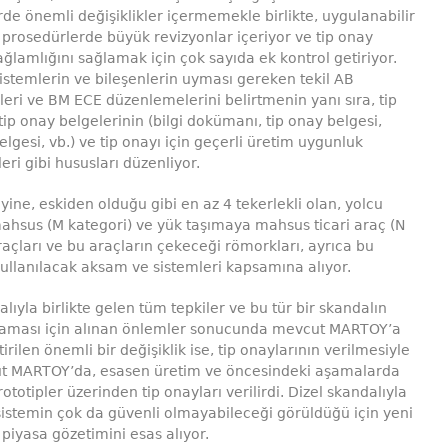
erde önemli değişiklikler içermemekle birlikte, uygulanabilir
 prosedürlerde büyük revizyonlar içeriyor ve tip onay
ağlamlığını sağlamak için çok sayıda ek kontrol getiriyor.
sistemlerin ve bileşenlerin uyması gereken tekil AB
ri ve BM ECE düzenlemelerini belirtmenin yanı sıra, tip
tip onay belgelerinin (bilgi dokümanı, tip onay belgesi,
lgesi, vb.) ve tip onayı için geçerli üretim uygunluk
eri gibi hususları düzenliyor.
yine, eskiden olduğu gibi en az 4 tekerlekli olan, yolcu
hsus (M kategori) ve yük taşımaya mahsus ticari araç (N
raçları ve bu araçların çekeceği römorkları, ayrıca bu
ullanılacak aksam ve sistemleri kapsamına alıyor.
alıyla birlikte gelen tüm tepkiler ve bu tür bir skandalın
aması için alınan önlemler sonucunda mevcut MARTOY’a
rilen önemli bir değişiklik ise, tip onaylarının verilmesiyle
vcut MARTOY’da, esasen üretim ve öncesindeki aşamalarda
ototipler üzerinden tip onayları verilirdi. Dizel skandalıyla
 sistemin çok da güvenli olmayabileceği görüldüğü için yeni
iyasa gözetimini esas alıyor.