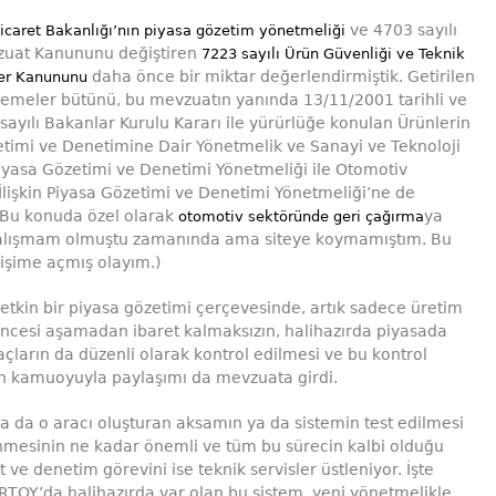
ve 4703 sayılı
icaret Bakanlığı’nın piyasa gözetim yönetmeliği
zuat Kanununu değiştiren
7223 sayılı Ürün Güvenliği ve Teknik
daha önce bir miktar değerlendirmiştik. Getirilen
er Kanununu
lemeler bütünü, bu mevzuatın yanında 13/11/2001 tarihli ve
ayılı Bakanlar Kurulu Kararı ile yürürlüğe konulan Ürünlerin
timi ve Denetimine Dair Yönetmelik ve Sanayi ve Teknoloji
iyasa Gözetimi ve Denetimi Yönetmeliği ile Otomotiv
İlişkin Piyasa Gözetimi ve Denetimi Yönetmeliği’ne de
(Bu konuda özel olarak
ya
otomotiv sektöründe geri çağırma
r çalışmam olmuştu zamanında ama siteye koymamıştım. Bu
rişime açmış olayım.)
 etkin bir piyasa gözetimi çerçevesinde, artık sadece üretim
ncesi aşamadan ibaret kalmaksızın, halihazırda piyasada
çların da düzenli olarak kontrol edilmesi ve bu kontrol
ın kamuoyuyla paylaşımı da mevzuata girdi.
ya da o aracı oluşturan aksamın ya da sistemin test edilmesi
nmesinin ne kadar önemli ve tüm bu sürecin kalbi olduğu
t ve denetim görevini ise teknik servisler üstleniyor. İşte
TOY’da halihazırda var olan bu sistem, yeni yönetmelikle