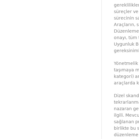
gereklilikl
süreçler ve
sürecinin s
Araçların, 
Düzenlemele
onayı, tüm 
Uygunluk Be
gereksiniml
Yönetmelik 
taşımaya ma
kategori) a
araçlarda k
Dizel skand
tekrarlanm
nazaran geti
ilgili. Me
sağlanan pr
birlikte bu
düzenleme p